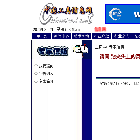
2026年8月7日 星期五 3
欢迎访问中国工具信息网!
:
49am
主 页
新闻中心
技术园地
行业介绍
行业杂志
协
主页
--> 专家信箱
请问 钻夹头上的
◇
我要提问
◇
问答列表
◇
专家简介
锥度2度51分40秒，1比20