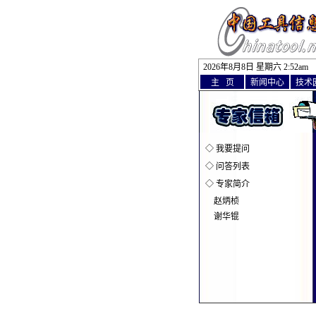
2026年8月8日 星期六 2
欢迎访问中国
:
52am
主 页
新闻中心
技术
◇
我要提问
◇
问答列表
◇
专家简介
赵炳桢
谢华锟