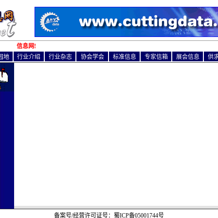
工具信息网!
园地
行业介绍
行业杂志
协会学会
标准信息
专家信箱
展会信息
供
备案号/经营许可证号：
蜀ICP备05001744号