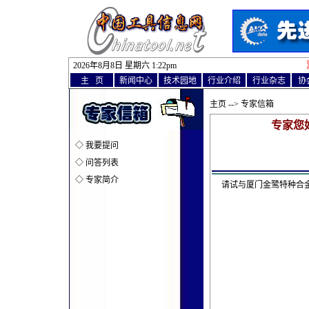
2026年8月8日 星期六 1
:
22pm
欢
主 页
新闻中心
技术园地
行业介绍
行业杂志
协
主页
--> 专家信箱
专家您
◇
我要提问
◇
问答列表
◇
专家简介
请试与厦门金鹭特种合金有限