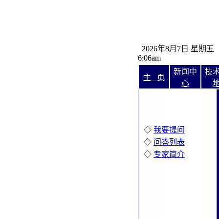
2026年8月7日 星期五
6
:
06am
新闻中
技
主 页
心
◇
我要提问
◇
问答列表
◇
专家简介