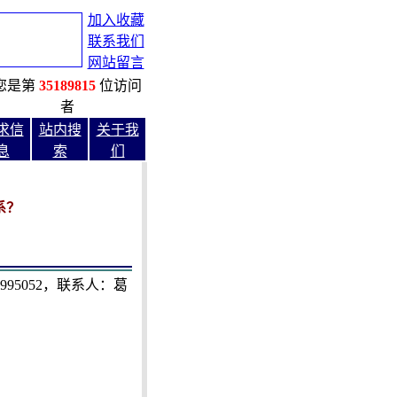
加入收藏
联系我们
网站留言
您是第
35189815
位访问
者
求信
站内搜
关于我
息
索
们
系？
95052，联系人：葛