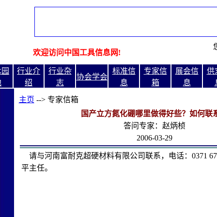
欢迎访问中国工具信息网!
术园
行业介
行业杂
标准信
专家信
展会信
供
协会学会
地
绍
志
息
箱
息
主页
--> 专家信箱
国产立方氮化硼哪里做得好些？如何联
答问专家：赵炳桢
2006-03-29
请与河南富耐克超硬材料有限公司联系，电话：0371 679
平主任。