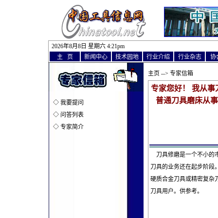
2026年8月8日 星期六 4
:
21pm
主 页
新闻中心
技术园地
行业介绍
行业杂志
协
主页
--> 专家信箱
专家您好！ 我从
普通刀具磨床从事
◇
我要提问
◇
问答列表
◇
专家简介
刀具修磨是一个不小的市
刀具的业务还在起步阶段
硬质合金刀具或精密复杂
刀具用户。供参考。