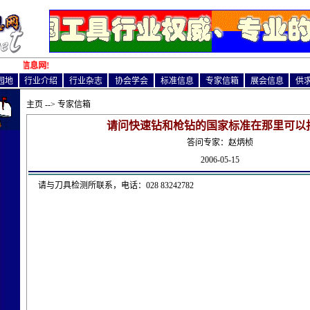
工具信息网!
园地
行业介绍
行业杂志
协会学会
标准信息
专家信箱
展会信息
供
主页
--> 专家信箱
请问快速钻和枪钻的国家标准在那里可以
答问专家：赵炳桢
2006-05-15
请与刀具检测所联系，电话：028 83242782