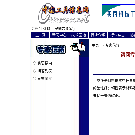
2026年8月8日 星期六 9
:
57pm
主 页
新闻中心
技术园地
行业介绍
行业杂志
协
主页
--> 专家信箱
请问专
◇
我要提问
◇
问答列表
◇
专家简介
塑性是材料抵抗塑性变形
的塑性好；韧性表示材料
要优于普通碳钢。