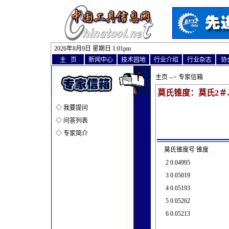
2026年8月9日 星期日 1
:
01pm
主 页
新闻中心
技术园地
行业介绍
行业杂志
协
主页
--> 专家信箱
莫氏锥度：莫氏2＃
◇
我要提问
◇
问答列表
◇
专家简介
莫氏锥度号 锥度
2 0.04995
3 0.05019
4 0.05193
5 0.05262
6 0.05213