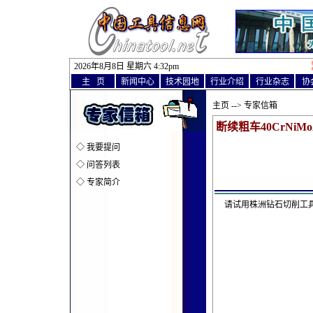
2026年8月8日 星期六 4
:
32pm
主 页
新闻中心
技术园地
行业介绍
行业杂志
协
主页
--> 专家信箱
断续粗车40CrN
◇
我要提问
◇
问答列表
◇
专家简介
请试用株洲钻石切削工具有